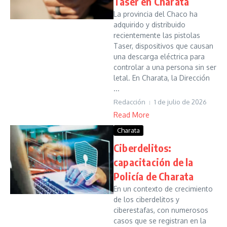
Taser en Charata
La provincia del Chaco ha
adquirido y distribuido
recientemente las pistolas
Taser, dispositivos que causan
una descarga eléctrica para
controlar a una persona sin ser
letal. En Charata, la Dirección
...
Redacción
1 de julio de 2026
Read More
Charata
Ciberdelitos:
capacitación de la
Policía de Charata
En un contexto de crecimiento
de los ciberdelitos y
ciberestafas, con numerosos
casos que se registran en la