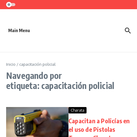
Saltar al contenido
Main Menu
Inicio
/
capacitación policial
Navegando por
etiqueta: capacitación policial
Charata
Capacitan a Policías en
el uso de Pistolas