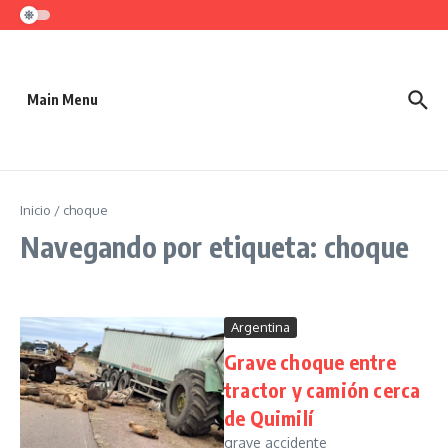
Saltar al contenido
Main Menu
Inicio
/
choque
Navegando por etiqueta: choque
Argentina
Grave choque entre
tractor y camión cerca
de Quimilí
grave accidente