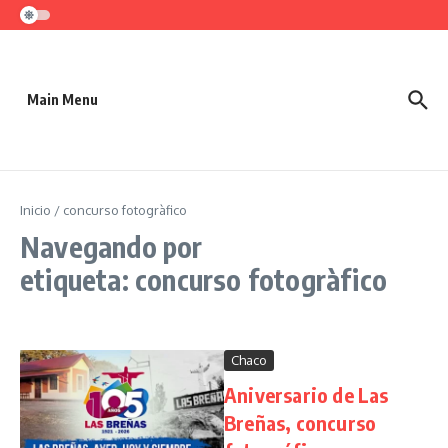
Saltar al contenido
Main Menu
Inicio
/
concurso fotogràfico
Navegando por
etiqueta: concurso fotogràfico
Chaco
Aniversario de Las
Breñas, concurso