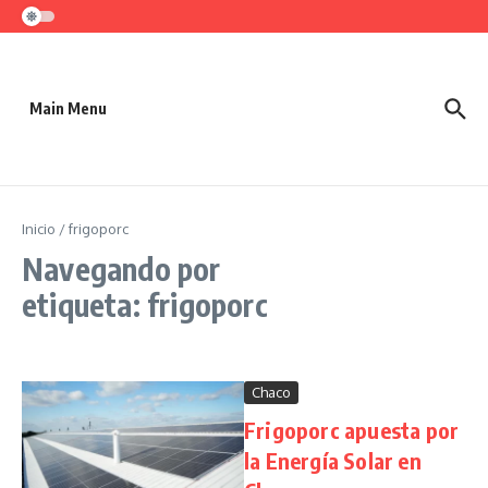
Saltar al contenido
Main Menu
Inicio
/
frigoporc
Navegando por
etiqueta: frigoporc
Chaco
Frigoporc apuesta por
la Energía Solar en