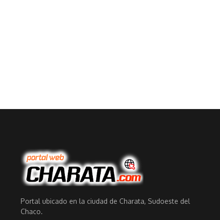
Portal ubicado en la ciudad de Charata, Sudoeste del
Chaco.