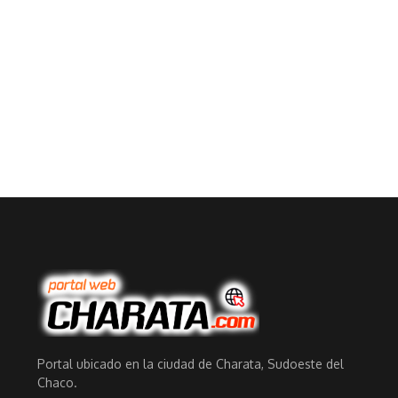
Portal ubicado en la ciudad de Charata, Sudoeste del
Chaco.