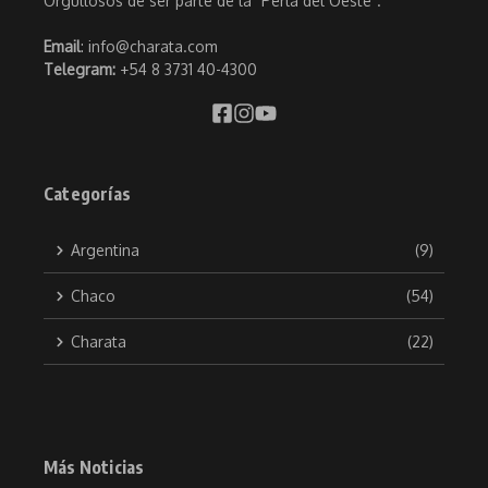
Orgullosos de ser parte de la "Perla del Oeste".
Email
: info@charata.com
Telegram:
+54 8 3731 40-4300
Categorías
Argentina
(9)
Chaco
(54)
Charata
(22)
Más Noticias