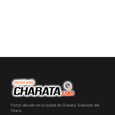
Portal ubicado en la ciudad de Charata, Sudoeste del
Chaco.