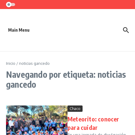
Saltar al contenido
Main Menu
Inicio
/
noticias gancedo
Navegando por etiqueta: noticias
gancedo
Chaco
Meteorito: conocer
para cuidar
En una jornada de divulgación