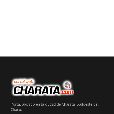
Portal ubicado en la ciudad de Charata, Sudoeste del
Chaco.