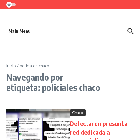
Saltar al contenido
Main Menu
Inicio
/
policiales chaco
Navegando por
etiqueta: policiales chaco
Chaco
Detectaron presunta
red dedicada a