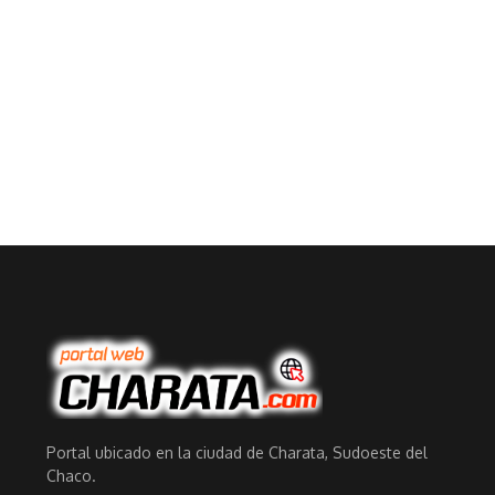
Portal ubicado en la ciudad de Charata, Sudoeste del
Chaco.