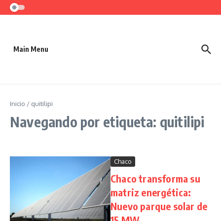
Saltar al contenido
Main Menu
Inicio
/
quitilipi
Navegando por etiqueta: quitilipi
Chaco
Chaco transforma su
matriz energética:
Nuevo parque solar de
15 MW