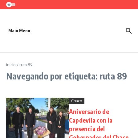
Saltar al contenido
Main Menu
Inicio
/
ruta 89
Navegando por etiqueta: ruta 89
Chaco
Aniversario de
Capdevila con la
presencia del
Gobernador del Chaco