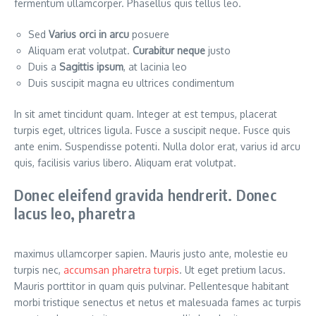
fermentum ullamcorper. Phasellus quis tellus leo.
Sed
Varius orci in arcu
posuere
Aliquam erat volutpat.
Curabitur neque
justo
Duis a
Sagittis ipsum
, at lacinia leo
Duis suscipit magna eu ultrices condimentum
In sit amet tincidunt quam. Integer at est tempus, placerat
turpis eget, ultrices ligula. Fusce a suscipit neque. Fusce quis
ante enim. Suspendisse potenti. Nulla dolor erat, varius id arcu
quis, facilisis varius libero. Aliquam erat volutpat.
Donec eleifend gravida hendrerit. Donec
lacus leo, pharetra
maximus ullamcorper sapien. Mauris justo ante, molestie eu
turpis nec,
accumsan pharetra turpis
. Ut eget pretium lacus.
Mauris porttitor in quam quis pulvinar. Pellentesque habitant
morbi tristique senectus et netus et malesuada fames ac turpis