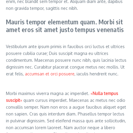
enim, nec blandit sem tempor et. Aliquam diam ante, dapibus
non gravida tempor, sagittis nec nibh.
Mauris tempor elementum quam. Morbi sit
amet eros sit amet justo tempus venenatis
Vestibulum ante ipsum primis in faucibus orci luctus et ultrices
posuere cubilia curae; Duis suscipit magna eu ultrices
condimentum. Maecenas posuere nunc nibh, quis lacinia lectus
dignissim nec. Curabitur placerat congue metus nec mollis. Ut
erat felis,
accumsan et orci posuere
, iaculis hendrerit nunc.
Morbi maximus viverra magna ac imperdiet.
«
Nulla tempus
suscipit
«
quam cursus imperdiet. Maecenas ac metus nec odio
convallis semper. Nam non eros a augue faucibus aliquet eget
non sapien. Cras quis interdum diam. Phasellus tempor lectus
in pulvinar dignissim. Sed eleifend massa quis ante sollicitudin,
non accumsan lorem laoreet. Nam auctor neque a libero