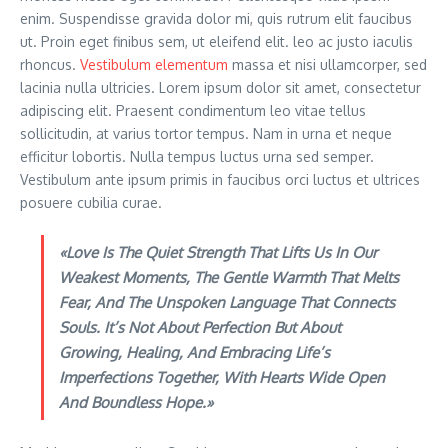
enim. Suspendisse gravida dolor mi, quis rutrum elit faucibus
ut. Proin eget finibus sem, ut eleifend elit. leo ac justo iaculis
rhoncus.
Vestibulum elementum
massa et nisi ullamcorper, sed
lacinia nulla ultricies. Lorem ipsum dolor sit amet, consectetur
adipiscing elit. Praesent condimentum leo vitae tellus
sollicitudin, at varius tortor tempus. Nam in urna et neque
efficitur lobortis. Nulla tempus luctus urna sed semper.
Vestibulum ante ipsum primis in faucibus orci luctus et ultrices
posuere cubilia curae.
«Love Is The Quiet Strength That Lifts Us In Our
Weakest Moments, The Gentle Warmth That Melts
Fear, And The Unspoken Language That Connects
Souls. It’s Not About Perfection But About
Growing, Healing, And Embracing Life’s
Imperfections Together, With Hearts Wide Open
And Boundless Hope.»