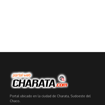
Portal ubicado en la ciudad de Charata, Sudoeste del
Chaco.