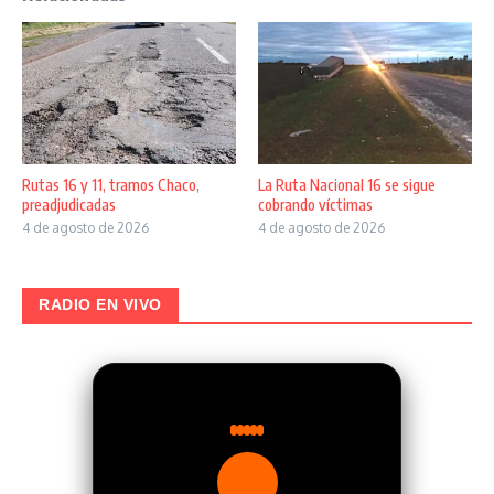
Rutas 16 y 11, tramos Chaco,
La Ruta Nacional 16 se sigue
preadjudicadas
cobrando víctimas
4 de agosto de 2026
4 de agosto de 2026
RADIO EN VIVO