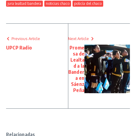
jura lealtad bandera
noticias chaco
policía del chaco
Previous Article
Next Article
UPCP Radio
Prome
sa de
Lealta
d a la
Bander
a en
Sáenz
Peña
Relacionadas