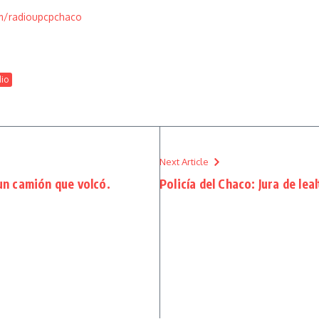
m/radioupcpchaco
dio
Next Article
 un camión que volcó.
Policía del Chaco: Jura de lea