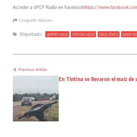
Acceder a UPCP Radio en Facebook
https://www.facebook.co
Compartir Artículo
Etiquetado:
gremio upcp
noticias upcp
upcp chaco
upcp ra
Previous Article
En Tintina se llevaron el maíz de