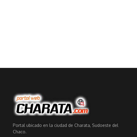
Portal ubicado en la ciudad de Charata, Sudoeste del
Chaco.