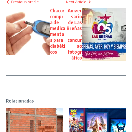
Previous Article
Next Article
Chaco:
Aniver
compr
sario
a de
de Las
medica
Breñas
mento
,
s para
concur
diabéti
so
cos
fotogr
áfico
Relacionadas