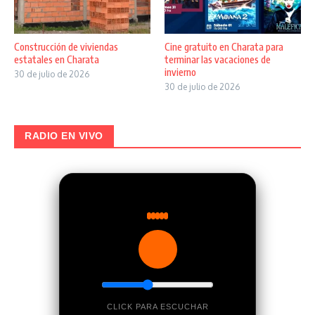
Construcción de viviendas
Cine gratuito en Charata para
estatales en Charata
terminar las vacaciones de
invierno
30 de julio de 2026
30 de julio de 2026
RADIO EN VIVO
CLICK PARA ESCUCHAR