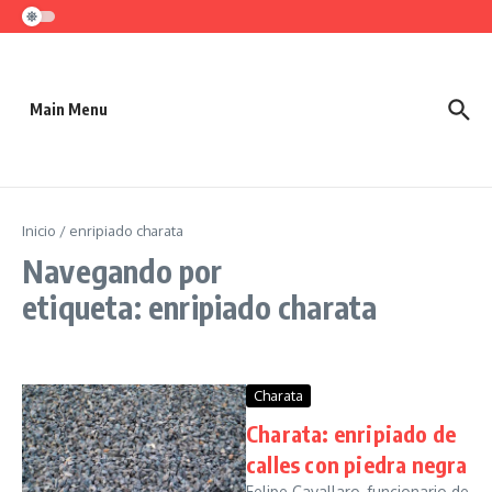
Saltar al contenido
Main Menu
Inicio
/
enripiado charata
Navegando por
etiqueta: enripiado charata
Charata
Charata: enripiado de
calles con piedra negra
Felipe Cavallaro, funcionario de