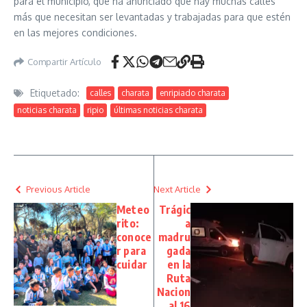
para el municipio, que ha anunciado que hay muchas calles
más que necesitan ser levantadas y trabajadas para que estén
en las mejores condiciones.
Compartir Artículo
Etiquetado:
calles
charata
enripiado charata
noticias charata
ripio
últimas noticias charata
Previous Article
Next Article
Meteo
Trágic
rito:
a
conoce
madru
r para
gada
cuidar
en la
Ruta
Nacion
al 16