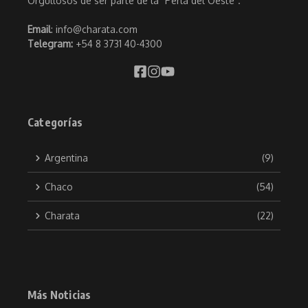
Orgullosos de ser parte de la "Perla del Oeste".
Email
: info@charata.com
Telegram:
+54 8 3731 40-4300
Categorías
Argentina
(9)
Chaco
(54)
Charata
(22)
Más Noticias