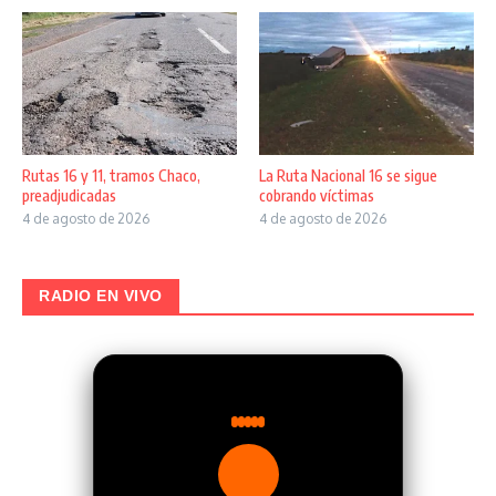
Rutas 16 y 11, tramos Chaco,
La Ruta Nacional 16 se sigue
preadjudicadas
cobrando víctimas
4 de agosto de 2026
4 de agosto de 2026
RADIO EN VIVO