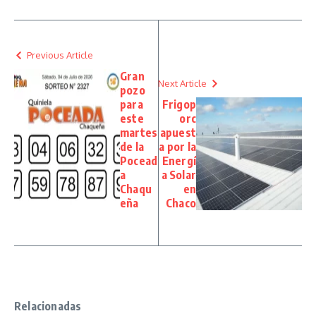
Previous Article
Gran
Next Article
pozo
para
Frigop
este
orc
martes
apuest
de la
a por la
Pocead
Energí
a
a Solar
Chaqu
en
eña
Chaco
Relacionadas