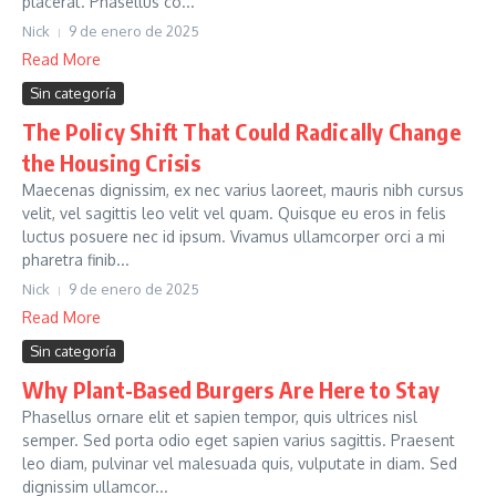
placerat. Phasellus co...
Nick
9 de enero de 2025
Read More
Sin categoría
The Policy Shift That Could Radically Change
the Housing Crisis
Maecenas dignissim, ex nec varius laoreet, mauris nibh cursus
velit, vel sagittis leo velit vel quam. Quisque eu eros in felis
luctus posuere nec id ipsum. Vivamus ullamcorper orci a mi
pharetra finib...
Nick
9 de enero de 2025
Read More
Sin categoría
Why Plant-Based Burgers Are Here to Stay
Phasellus ornare elit et sapien tempor, quis ultrices nisl
semper. Sed porta odio eget sapien varius sagittis. Praesent
leo diam, pulvinar vel malesuada quis, vulputate in diam. Sed
dignissim ullamcor...