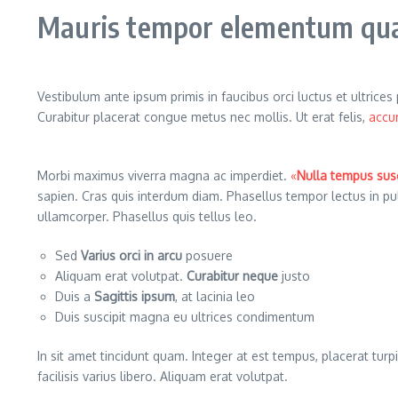
Mauris tempor elementum quam
Vestibulum ante ipsum primis in faucibus orci luctus et ultrice
Curabitur placerat congue metus nec mollis. Ut erat felis,
accu
Morbi maximus viverra magna ac imperdiet.
«
Nulla tempus susc
sapien. Cras quis interdum diam. Phasellus tempor lectus in p
ullamcorper. Phasellus quis tellus leo.
Sed
Varius orci in arcu
posuere
Aliquam erat volutpat.
Curabitur neque
justo
Duis a
Sagittis ipsum
, at lacinia leo
Duis suscipit magna eu ultrices condimentum
In sit amet tincidunt quam. Integer at est tempus, placerat turpi
facilisis varius libero. Aliquam erat volutpat.