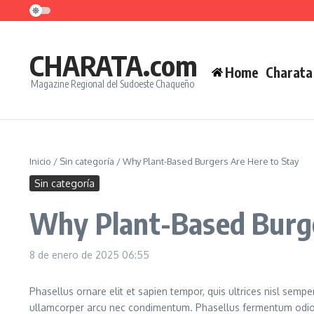
Saltar al contenido
CHARATA.com
Home
Charata
Magazine Regional del Sudoeste Chaqueño
Inicio
/
Sin categoría
/
Why Plant-Based Burgers Are Here to Stay
Sin categoría
Why Plant-Based Burge
8 de enero de 2025
06:55
Phasellus ornare elit et sapien tempor, quis ultrices nisl semp
ullamcorper arcu nec condimentum. Phasellus fermentum odio e