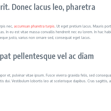
it. Donec lacus leo, pharetra
rpis nec,
accumsan pharetra turpis
. Ut eget pretium lacus. Mauris por
as. In eu est vitae massa convallis hendrerit nec eu lorem. In hac hab
 neque justo, varius non ornare sed, consequat eget lacus.
tpat pellentesque vel ac diam
or et, pulvinar vitae ipsum. Fusce viverra gravida felis, sed consequat
ittis dui. Vestibulum lobortis leo at scelerisque dapibus. Cras sagittis,