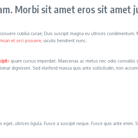
. Morbi sit amet eros sit amet j
s posuere cubilia curae; Duis suscipit magna eu ultrices condimentum.
msan et orci posuere
, iaculis hendrerit nunc.
ipit
«
quam cursus imperdiet. Maecenas ac metus nec odio convallis 
ulvinar dignissim. Sed eleifend massa quis ante sollicitudin, non ac
s eget, ultrices ligula. Fusce a suscipit neque. Fusce quis ante enim. S