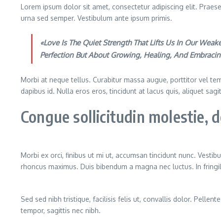
Lorem ipsum dolor sit amet, consectetur adipiscing elit. Praese
urna sed semper. Vestibulum ante ipsum primis.
«Love Is The Quiet Strength That Lifts Us In Our We
Perfection But About Growing, Healing, And Embracin
Morbi at neque tellus. Curabitur massa augue, porttitor vel temp
dapibus id. Nulla eros eros, tincidunt at lacus quis, aliquet sag
Congue sollicitudin molestie,
Morbi ex orci, finibus ut mi ut, accumsan tincidunt nunc. Vestib
rhoncus maximus. Duis bibendum a magna nec luctus. In fringilla
Sed sed nibh tristique, facilisis felis ut, convallis dolor. Pe
tempor, sagittis nec nibh.