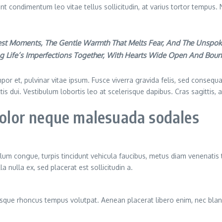
nt condimentum leo vitae tellus sollicitudin, at varius tortor tempus. 
akest Moments, The Gentle Warmth That Melts Fear, And The Unspok
g Life’s Imperfections Together, With Hearts Wide Open And Bou
or et, pulvinar vitae ipsum. Fusce viverra gravida felis, sed consequat
ittis dui. Vestibulum lobortis leo at scelerisque dapibus. Cras sagittis,
 dolor neque malesuada sodales
ulum congue, turpis tincidunt vehicula faucibus, metus diam venenatis 
 nulla ex, sed placerat est sollicitudin a.
llentesque rhoncus tempus volutpat. Aenean placerat libero enim, nec b