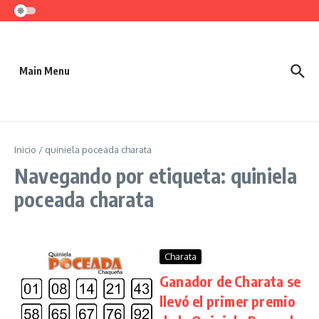
Saltar al contenido
Main Menu
Inicio
/
quiniela poceada charata
Navegando por etiqueta: quiniela
poceada charata
Charata
Ganador de Charata se
llevó el primer premio