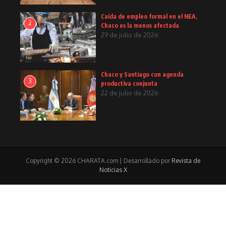
Caída de empleo formal en el NEA,
2
Chaco es la menos afectada
29 de julio de 2026
Chaco y Santiago con agenda
3
productiva conjunta
22 de julio de 2026
Copyright © 2026 CHARATA.com | Desarrollado por
Revista de
Noticias X