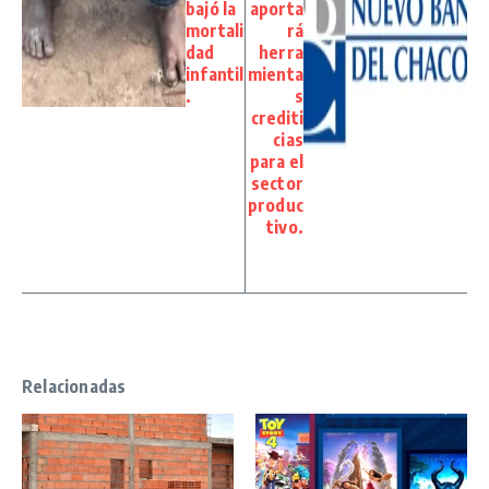
bajó la
aporta
mortali
rá
dad
herra
infantil
mienta
.
s
crediti
cias
para el
sector
produc
tivo.
Relacionadas