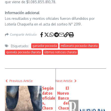
que viene de $1.085.855.810,78.
Información adicional
Los resultados y montos oficiales fueron difundidos por
Lotería Chaqueña en el acta del sorteo Nº 2319.
Compartir Artículo
Etiquetado:
ganador poceada
millonario poceada charata
quiniela poceada charata
últimas noticias charata
Previous Article
Next Article
Según
El
datos
Nuevo
oficiale
Banco
s,
del
Chaco
Chaco