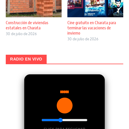
Construcción de viviendas
Cine gratuito en Charata para
estatales en Charata
terminar las vacaciones de
invierno
30 de julio de 2026
30 de julio de 2026
RADIO EN VIVO
CLICK PARA ESCUCHAR